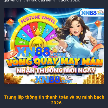
giữ vững vị thế hàng đầu trên thị trường 2026.
Trung lập thông tin thanh toán và sự minh bạch
– 2026