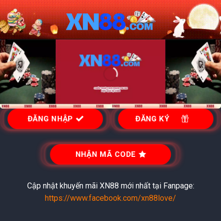
Skip
to
content
ĐĂNG NHẬP
ĐĂNG KÝ
NHẬN MÃ CODE
Cập nhật khuyến mãi XN88 mới nhất tại Fanpage:
https://www.facebook.com/xn88love/