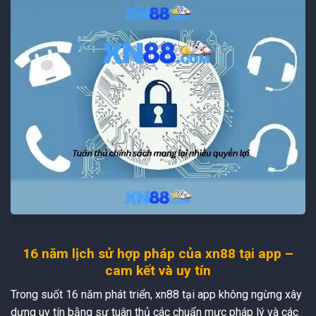
16 năm lịch sử hợp pháp của xn88 tại app –
cam kết và uy tín
Trong suốt 16 năm phát triển, xn88 tại app không ngừng xây
dựng uy tín bằng sự tuân thủ các chuẩn mực pháp lý và các