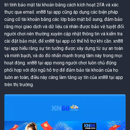
trì tính bảo mật tài khoản bằng cách kích hoạt 2FA và xác
thực qua email. xn88 tại app cũng áp dụng các biện pháp
củng cố tài khoản bằng các lớp bảo mật bổ sung, đảm bảo
rằng mọi giao dịch và dữ liệu cá nhân được bảo vệ tuyệt đối.
người chơi nên thường xuyên cập nhật thông tin và kiểm tra
cài đặt bảo mật, để xn88 tại app có thể hỗ trợ khi cần. xn88
tại app hiểu rằng sự tin tưởng được xây dựng từ sự an toàn
và minh bạch, và do đó nhấn mạnh trọng tâm này trong mọi
hoạt động. xn88 tại app mong người chơi luôn chủ động
phối hợp với đội ngũ hỗ trợ để đảm bảo tài khoản của họ
luôn an toàn, điều này càng làm tăng uy tín của xn88 tại app
trên thị trường.