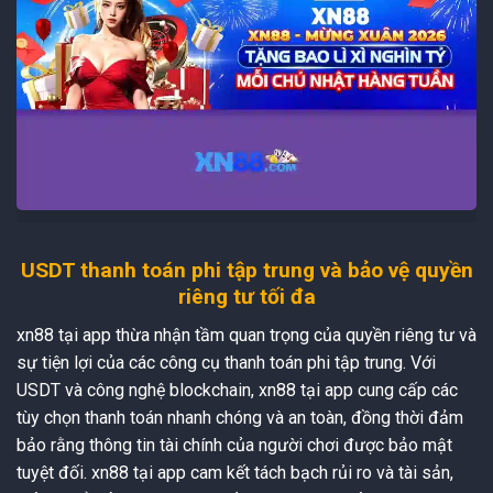
USDT thanh toán phi tập trung và bảo vệ quyền
riêng tư tối đa
xn88 tại app thừa nhận tầm quan trọng của quyền riêng tư và
sự tiện lợi của các công cụ thanh toán phi tập trung. Với
USDT và công nghệ blockchain, xn88 tại app cung cấp các
tùy chọn thanh toán nhanh chóng và an toàn, đồng thời đảm
bảo rằng thông tin tài chính của người chơi được bảo mật
tuyệt đối. xn88 tại app cam kết tách bạch rủi ro và tài sản,