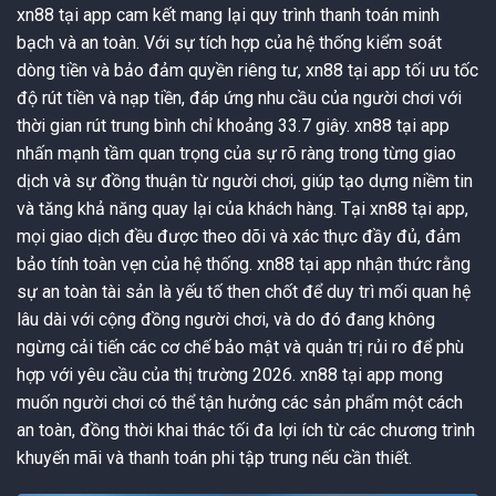
xn88 tại app cam kết mang lại quy trình thanh toán minh
bạch và an toàn. Với sự tích hợp của hệ thống kiểm soát
dòng tiền và bảo đảm quyền riêng tư, xn88 tại app tối ưu tốc
độ rút tiền và nạp tiền, đáp ứng nhu cầu của người chơi với
thời gian rút trung bình chỉ khoảng 33.7 giây. xn88 tại app
nhấn mạnh tầm quan trọng của sự rõ ràng trong từng giao
dịch và sự đồng thuận từ người chơi, giúp tạo dựng niềm tin
và tăng khả năng quay lại của khách hàng. Tại xn88 tại app,
mọi giao dịch đều được theo dõi và xác thực đầy đủ, đảm
bảo tính toàn vẹn của hệ thống. xn88 tại app nhận thức rằng
sự an toàn tài sản là yếu tố then chốt để duy trì mối quan hệ
lâu dài với cộng đồng người chơi, và do đó đang không
ngừng cải tiến các cơ chế bảo mật và quản trị rủi ro để phù
hợp với yêu cầu của thị trường 2026. xn88 tại app mong
muốn người chơi có thể tận hưởng các sản phẩm một cách
an toàn, đồng thời khai thác tối đa lợi ích từ các chương trình
khuyến mãi và thanh toán phi tập trung nếu cần thiết.