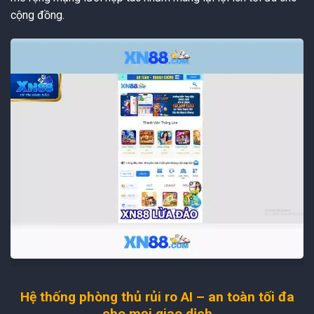
cộng đồng.
Hệ thống phòng thủ rủi ro AI – an toàn tối đa
cho mọi giao dịch