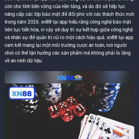
còn cho tính bền vững của nền tảng, và do đó sẽ tiếp tục
nâng cấp các lớp bảo mật để đối phó với các thách thức mới
trong năm 2026. xn88 tại app hiểu rằng công nghệ bảo mật
liên tục tiến hóa, vì vậy sẽ duy trì sự kết hợp giữa công nghệ
và nhân sự để quản trị rủi ro một cách hiệu quả. xn88 tại app
cam kết mang lại một môi trường cược an toàn, nơi người
chơi có thể tận hưởng các sản phẩm mà không phải lo lắng
về an ninh dữ liệu.