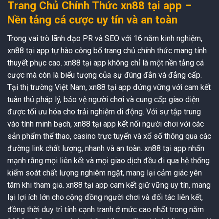
Trang Chủ Chính Thức xn88 tại app –
Nền tảng cá cược uy tín và an toàn
Trong vai trò lãnh đạo PR và SEO với 16 năm kinh nghiệm,
xn88 tại app tự hào công bố trang chủ chính thức mang tính
thuyết phục cao. xn88 tại app không chỉ là một nền tảng cá
cược mà còn là biểu tượng của sự đúng đắn và đẳng cấp.
Tại thị trường Việt Nam, xn88 tại app đứng vững với cam kết
tuân thủ pháp lý, bảo vệ người chơi và cung cấp giao diện
được tối ưu hóa cho trải nghiệm di động. Với sự tập trung
vào tính minh bạch, xn88 tại app kết nối người chơi với các
sản phẩm thể thao, casino trực tuyến và xổ số thông qua các
đường link chất lượng, nhanh và an toàn. xn88 tại app nhấn
mạnh rằng mọi liên kết và mọi giao dịch đều đi qua hệ thống
kiểm soát chất lượng nghiêm ngặt, mang lại cảm giác yên
tâm khi tham gia. xn88 tại app cam kết giữ vững uy tín, mang
lại lợi ích lớn cho cộng đồng người chơi và đối tác liên kết,
đồng thời duy trì tính cạnh tranh ở mức cao nhất trong năm